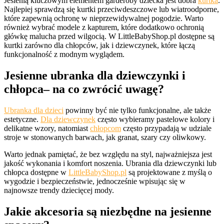
Jesienią kluczowym elementem garderoby dziecka jest dobra
kurtka
.
Najlepiej sprawdzą się kurtki przeciwdeszczowe lub wiatroodporne,
które zapewnią ochronę w nieprzewidywalnej pogodzie. Warto
również wybrać modele z kapturem, które dodatkowo ochronią
główkę malucha przed wilgocią. W LittleBabyShop.pl dostępne są
kurtki zarówno dla chłopców, jak i dziewczynek, które łączą
funkcjonalność z modnym wyglądem.
Jesienne ubranka dla dziewczynki i
chłopca– na co zwrócić uwagę?
Ubranka dla dzieci
powinny być nie tylko funkcjonalne, ale także
estetyczne.
Dla dziewczynek
często wybieramy pastelowe kolory i
delikatne wzory, natomiast
chłopcom
często przypadają w udziale
stroje w stonowanych barwach, jak granat, szary czy oliwkowy.
Warto jednak pamiętać, że bez względu na styl, najważniejsza jest
jakość wykonania i komfort noszenia. Ubrania dla dziewczynki lub
chłopca dostępne w
LittleBabyShop.pl
są projektowane z myślą o
wygodzie i bezpieczeństwie, jednocześnie wpisując się w
najnowsze trendy dziecięcej mody.
Jakie akcesoria są niezbędne na jesienne