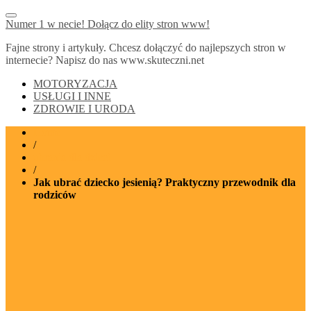
Numer 1 w necie! Dołącz do elity stron www!
Fajne strony i artykuły. Chcesz dołączyć do najlepszych stron w
internecie? Napisz do nas www.skuteczni.net
MOTORYZACJA
USŁUGI I INNE
ZDROWIE I URODA
Home
/
ubrania dla dzieci
/
Jak ubrać dziecko jesienią? Praktyczny przewodnik dla
rodziców