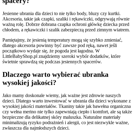
spacery?
Jesienne ubrania dla dzieci to nie tylko body, bluzy czy kurtki.
Akcesoria, takie jak czapki, szaliki i rękawiczki, odgrywają równie
ważną rolę. Dobrze dobrana czapka ochroni główkę dziecka przed
chłodem, a rękawiczki i szalik zabezpieczą przed zimnym wiatrem.
Pamiętajmy, że jesienią temperatury mogą się szybko zmieniać,
dlatego akcesoria powinny być zawsze pod ręką, nawet jeśli
początkowo wydaje się, że pogoda jest łagodna. W
LittleBabyShop.pl znajdziemy szeroki wybór dodatków, które
świetnie sprawdzą się podczas jesiennych spacerów.
Dlaczego warto wybierać ubranka
wysokiej jakości?
Jako mamy doskonale wiemy, jak ważne jest zdrowie naszych
dzieci. Dlatego warto inwestować w ubrania dla dzieci wykonane z
wysokiej jakości materiałów. Tkaniny takie jak bawełna organiczna
czy wełna merino nie tylko zapewniają ciepło i komfort, ale są także
bezpieczne dla delikatnej skóry maluszka. Naturalne materiały
minimalizują ryzyko podrażnień i alergii, co jest niezwykle ważne,
zwłaszcza dla najmłodszych dzieci.