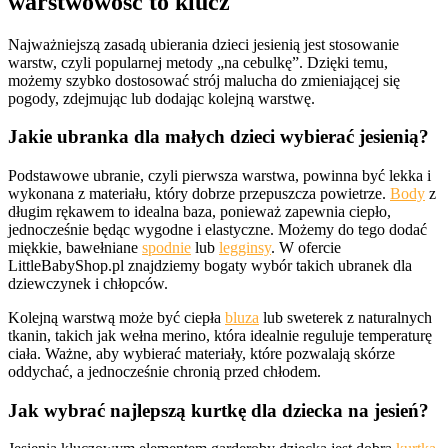
warstwowość to klucz
Najważniejszą zasadą ubierania dzieci jesienią jest stosowanie
warstw, czyli popularnej metody „na cebulkę”. Dzięki temu,
możemy szybko dostosować strój malucha do zmieniającej się
pogody, zdejmując lub dodając kolejną warstwę.
Jakie ubranka dla małych dzieci wybierać jesienią?
Podstawowe ubranie, czyli pierwsza warstwa, powinna być lekka i
wykonana z materiału, który dobrze przepuszcza powietrze.
Body
z
długim rękawem to idealna baza, ponieważ zapewnia ciepło,
jednocześnie będąc wygodne i elastyczne. Możemy do tego dodać
miękkie, bawełniane
spodnie
lub
legginsy
. W ofercie
LittleBabyShop.pl znajdziemy bogaty wybór takich ubranek dla
dziewczynek i chłopców.
Kolejną warstwą może być ciepła
bluza
lub sweterek z naturalnych
tkanin, takich jak wełna merino, która idealnie reguluje temperaturę
ciała. Ważne, aby wybierać materiały, które pozwalają skórze
oddychać, a jednocześnie chronią przed chłodem.
Jak wybrać najlepszą kurtkę dla dziecka na jesień?