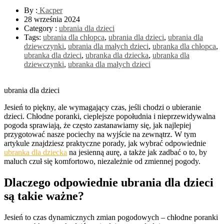
By :
Kacper
28 września 2024
Category :
ubrania dla dzieci
Tags:
ubrania dla chłopca
,
ubrania dla dzieci
,
ubrania dla
dziewczynki
,
ubrania dla małych dzieci
,
ubranka dla chłopca
,
ubranka dla dzieci
,
ubranka dla dziecka
,
ubranka dla
dziewczynki
,
ubranka dla małych dzieci
ubrania dla dzieci
Jesień to piękny, ale wymagający czas, jeśli chodzi o ubieranie
dzieci. Chłodne poranki, cieplejsze popołudnia i nieprzewidywalna
pogoda sprawiają, że często zastanawiamy się, jak najlepiej
przygotować nasze pociechy na wyjście na zewnątrz. W tym
artykule znajdziesz praktyczne porady, jak wybrać odpowiednie
ubranka dla dziecka
na jesienną aurę, a także jak zadbać o to, by
maluch czuł się komfortowo, niezależnie od zmiennej pogody.
Dlaczego odpowiednie ubrania dla dzieci
są takie ważne?
Jesień to czas dynamicznych zmian pogodowych – chłodne poranki