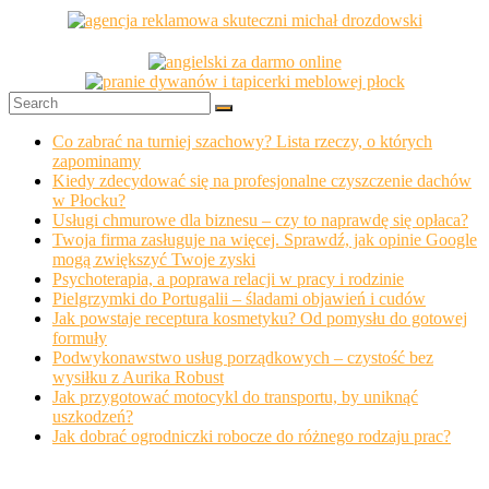
Co zabrać na turniej szachowy? Lista rzeczy, o których
zapominamy
Kiedy zdecydować się na profesjonalne czyszczenie dachów
w Płocku?
Usługi chmurowe dla biznesu – czy to naprawdę się opłaca?
Twoja firma zasługuje na więcej. Sprawdź, jak opinie Google
mogą zwiększyć Twoje zyski
Psychoterapia, a poprawa relacji w pracy i rodzinie
Pielgrzymki do Portugalii – śladami objawień i cudów
Jak powstaje receptura kosmetyku? Od pomysłu do gotowej
formuły
Podwykonawstwo usług porządkowych – czystość bez
wysiłku z Aurika Robust
Jak przygotować motocykl do transportu, by uniknąć
uszkodzeń?
Jak dobrać ogrodniczki robocze do różnego rodzaju prac?