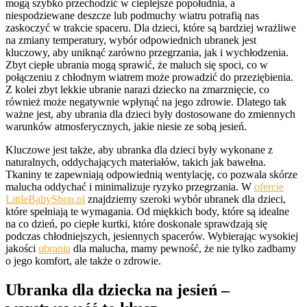
mogą szybko przechodzić w cieplejsze popołudnia, a
niespodziewane deszcze lub podmuchy wiatru potrafią nas
zaskoczyć w trakcie spaceru. Dla dzieci, które są bardziej wrażliwe
na zmiany temperatury, wybór odpowiednich ubranek jest
kluczowy, aby uniknąć zarówno przegrzania, jak i wychłodzenia.
Zbyt ciepłe ubrania mogą sprawić, że maluch się spoci, co w
połączeniu z chłodnym wiatrem może prowadzić do przeziębienia.
Z kolei zbyt lekkie ubranie narazi dziecko na zmarznięcie, co
również może negatywnie wpłynąć na jego zdrowie. Dlatego tak
ważne jest, aby ubrania dla dzieci były dostosowane do zmiennych
warunków atmosferycznych, jakie niesie ze sobą jesień.
Kluczowe jest także, aby ubranka dla dzieci były wykonane z
naturalnych, oddychających materiałów, takich jak bawełna.
Tkaniny te zapewniają odpowiednią wentylację, co pozwala skórze
malucha oddychać i minimalizuje ryzyko przegrzania. W
ofercie
LittleBabyShop.pl
znajdziemy szeroki wybór ubranek dla dzieci,
które spełniają te wymagania. Od miękkich body, które są idealne
na co dzień, po ciepłe kurtki, które doskonale sprawdzają się
podczas chłodniejszych, jesiennych spacerów. Wybierając wysokiej
jakości
ubrania
dla malucha, mamy pewność, że nie tylko zadbamy
o jego komfort, ale także o zdrowie.
Ubranka dla dziecka na jesień –