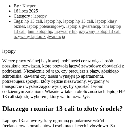
By :
Kacper
16 lipca 2025
Category :
laptopy
Tags:
hp 13 cali
,
laptop hp
,
laptop hp 13 cali
,
laptop klasy
biznes
,
laptop poleasingowy
,
laptop z gwarancją
,
tani laptop
13 cali
,
tani laptop hp
,
uzywany hp
,
uzywany laptop 13 cali
,
używany laptop z gwarancją
laptopy
W erze pracy zdalnej i cyfrowej mobilności coraz więcej osób
poszukuje rozwiązań, które pozwolą łączyć zawodowe obowiązki z
podróżami. Niezależnie od tego, czy pracujesz z plaży, górskiego
schroniska, kawiarni czy tarasu wynajętego apartamentu,
potrzebujesz sprzętu, który będzie niezawodny, wygodny w
transporcie i wystarczająco wydajny, by sprostać Twoim
codziennym zadaniom. Właśnie w takich okolicznościach laptop HP
13 cali staje się wyborem, który warto rozważyć.
Dlaczego rozmiar 13 cali to złoty środek?
Laptopy 13-calowe zyskały ogromną popularność wśród
freelancerów, konsultantów i osób pracujących hybrydowo. Są