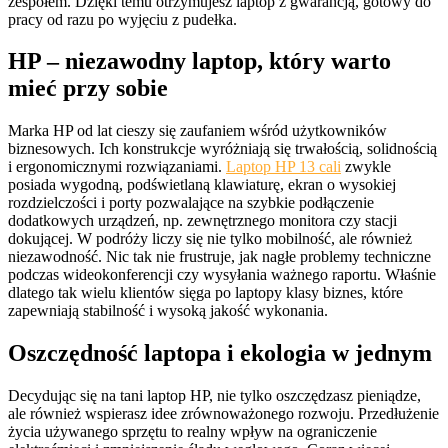
zespołem. Dzięki temu otrzymujesz laptop z gwarancją, gotowy do
pracy od razu po wyjęciu z pudełka.
HP – niezawodny laptop, który warto
mieć przy sobie
Marka HP od lat cieszy się zaufaniem wśród użytkowników
biznesowych. Ich konstrukcje wyróżniają się trwałością, solidnością
i ergonomicznymi rozwiązaniami.
Laptop HP 13 cali
zwykle
posiada wygodną, podświetlaną klawiaturę, ekran o wysokiej
rozdzielczości i porty pozwalające na szybkie podłączenie
dodatkowych urządzeń, np. zewnętrznego monitora czy stacji
dokującej. W podróży liczy się nie tylko mobilność, ale również
niezawodność. Nic tak nie frustruje, jak nagłe problemy techniczne
podczas wideokonferencji czy wysyłania ważnego raportu. Właśnie
dlatego tak wielu klientów sięga po laptopy klasy biznes, które
zapewniają stabilność i wysoką jakość wykonania.
Oszczędność laptopa i ekologia w jednym
Decydując się na tani laptop HP, nie tylko oszczędzasz pieniądze,
ale również wspierasz idee zrównoważonego rozwoju. Przedłużenie
życia używanego sprzętu to realny wpływ na ograniczenie