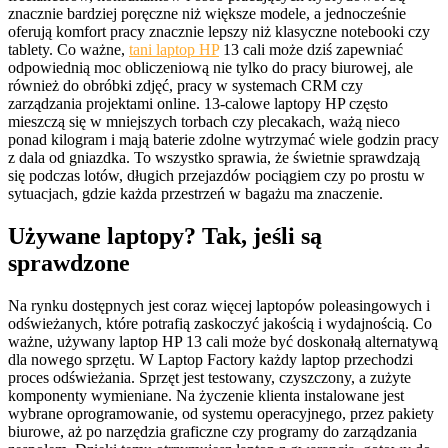
znacznie bardziej poręczne niż większe modele, a jednocześnie
oferują komfort pracy znacznie lepszy niż klasyczne notebooki czy
tablety. Co ważne,
tani laptop HP
13 cali może dziś zapewniać
odpowiednią moc obliczeniową nie tylko do pracy biurowej, ale
również do obróbki zdjęć, pracy w systemach CRM czy
zarządzania projektami online. 13-calowe laptopy HP często
mieszczą się w mniejszych torbach czy plecakach, ważą nieco
ponad kilogram i mają baterie zdolne wytrzymać wiele godzin pracy
z dala od gniazdka. To wszystko sprawia, że świetnie sprawdzają
się podczas lotów, długich przejazdów pociągiem czy po prostu w
sytuacjach, gdzie każda przestrzeń w bagażu ma znaczenie.
Używane laptopy? Tak, jeśli są
sprawdzone
Na rynku dostępnych jest coraz więcej laptopów poleasingowych i
odświeżanych, które potrafią zaskoczyć jakością i wydajnością. Co
ważne, używany laptop HP 13 cali może być doskonałą alternatywą
dla nowego sprzętu. W Laptop Factory każdy laptop przechodzi
proces odświeżania. Sprzęt jest testowany, czyszczony, a zużyte
komponenty wymieniane. Na życzenie klienta instalowane jest
wybrane oprogramowanie, od systemu operacyjnego, przez pakiety
biurowe, aż po narzędzia graficzne czy programy do zarządzania