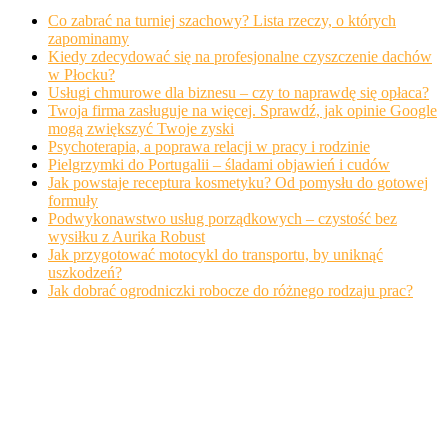
Co zabrać na turniej szachowy? Lista rzeczy, o których
zapominamy
Kiedy zdecydować się na profesjonalne czyszczenie dachów
w Płocku?
Usługi chmurowe dla biznesu – czy to naprawdę się opłaca?
Twoja firma zasługuje na więcej. Sprawdź, jak opinie Google
mogą zwiększyć Twoje zyski
Psychoterapia, a poprawa relacji w pracy i rodzinie
Pielgrzymki do Portugalii – śladami objawień i cudów
Jak powstaje receptura kosmetyku? Od pomysłu do gotowej
formuły
Podwykonawstwo usług porządkowych – czystość bez
wysiłku z Aurika Robust
Jak przygotować motocykl do transportu, by uniknąć
uszkodzeń?
Jak dobrać ogrodniczki robocze do różnego rodzaju prac?