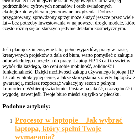
elektrośmieci i zmniejszenie śladu węglowego. Coraz więcej
podróżników, cyfrowych nomadów i osób świadomych
ekologicznie wybiera regenerowane urządzenia. Dobrze
przygotowany, sprawdzony sprzęt może służyć jeszcze przez wiele
lat – bez potrzeby inwestowania w najnowsze, drogie modele, które
często różnią się od starszych jedynie detalami kosmetycznymi.
Jeśli planujesz intensywne lato, pełne wyjazdów, pracy w trasie,
kreatywnych projektów z dala od biura, warto pomyśleć o zakupie
odpowiedniego narzędzia do pracy. Laptop HP 13 cali to świetny
wybór dla każdego, kto ceni sobie mobilność, solidność i
funkcjonalność. Dzięki możliwości zakupu używanego laptopa HP
13 cali w atrakcyjnej cenie, a także skorzystania z oferty laptopów z
gwarancją, możesz rozpocząć wakacyjny sezon z pełnym
komfortem. Wybieraj świadomie. Postaw na jakość, oszczędność i
wygodę, nawet jeśli Twoje biuro mieści się tylko w plecaku.
Podobne artykuły:
Procesor w laptopie – Jak wybrać
laptopa, który spełni Twoje
wymagania?