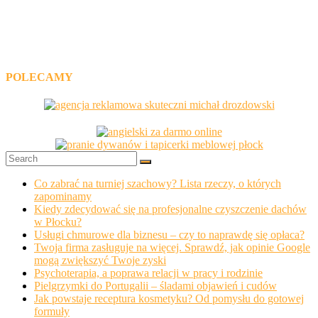
POLECAMY
Co zabrać na turniej szachowy? Lista rzeczy, o których
zapominamy
Kiedy zdecydować się na profesjonalne czyszczenie dachów
w Płocku?
Usługi chmurowe dla biznesu – czy to naprawdę się opłaca?
Twoja firma zasługuje na więcej. Sprawdź, jak opinie Google
mogą zwiększyć Twoje zyski
Psychoterapia, a poprawa relacji w pracy i rodzinie
Pielgrzymki do Portugalii – śladami objawień i cudów
Jak powstaje receptura kosmetyku? Od pomysłu do gotowej
formuły