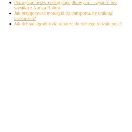
Podwykonawstwo usług porządkowych – czystość bez
wysiłku z Aurika Robust
Jak przygotować motocykl do transportu, by uniknąć
uszkodzeń?
Jak dobrać ogrodniczki robocze do różnego rodzaju prac?