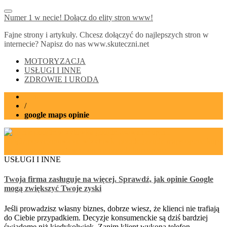
Numer 1 w necie! Dołącz do elity stron www!
Fajne strony i artykuły. Chcesz dołączyć do najlepszych stron w
internecie? Napisz do nas www.skuteczni.net
MOTORYZACJA
USŁUGI I INNE
ZDROWIE I URODA
Home
/
google maps opinie
USŁUGI I INNE
Twoja firma zasługuje na więcej. Sprawdź, jak opinie Google
mogą zwiększyć Twoje zyski
Jeśli prowadzisz własny biznes, dobrze wiesz, że klienci nie trafiają
do Ciebie przypadkiem. Decyzje konsumenckie są dziś bardziej
świadome niż kiedykolwiek. Zanim klient wykona telefon,