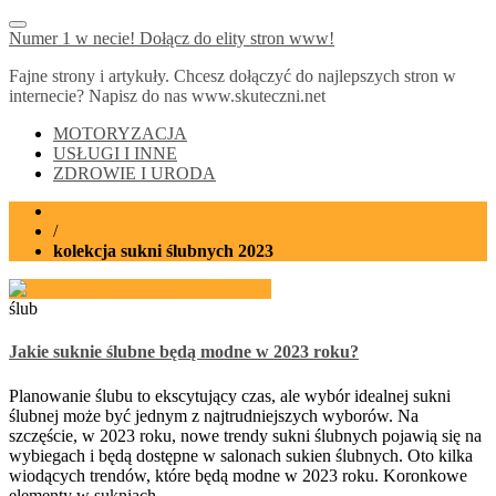
Numer 1 w necie! Dołącz do elity stron www!
Fajne strony i artykuły. Chcesz dołączyć do najlepszych stron w
internecie? Napisz do nas www.skuteczni.net
MOTORYZACJA
USŁUGI I INNE
ZDROWIE I URODA
Home
/
kolekcja sukni ślubnych 2023
ślub
Jakie suknie ślubne będą modne w 2023 roku?
Planowanie ślubu to ekscytujący czas, ale wybór idealnej sukni
ślubnej może być jednym z najtrudniejszych wyborów. Na
szczęście, w 2023 roku, nowe trendy sukni ślubnych pojawią się na
wybiegach i będą dostępne w salonach sukien ślubnych. Oto kilka
wiodących trendów, które będą modne w 2023 roku. Koronkowe
elementy w sukniach …