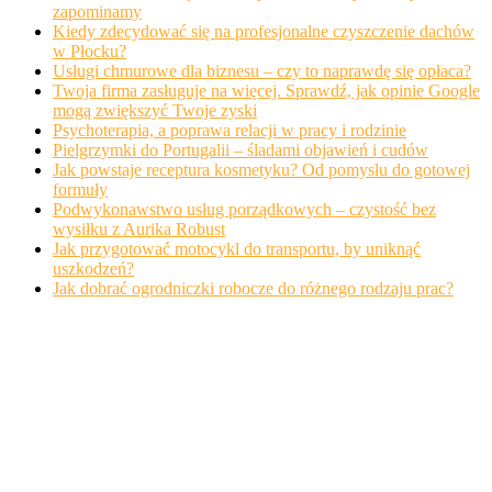
zapominamy
Kiedy zdecydować się na profesjonalne czyszczenie dachów
w Płocku?
Usługi chmurowe dla biznesu – czy to naprawdę się opłaca?
Twoja firma zasługuje na więcej. Sprawdź, jak opinie Google
mogą zwiększyć Twoje zyski
Psychoterapia, a poprawa relacji w pracy i rodzinie
Pielgrzymki do Portugalii – śladami objawień i cudów
Jak powstaje receptura kosmetyku? Od pomysłu do gotowej
formuły
Podwykonawstwo usług porządkowych – czystość bez
wysiłku z Aurika Robust
Jak przygotować motocykl do transportu, by uniknąć
uszkodzeń?
Jak dobrać ogrodniczki robocze do różnego rodzaju prac?