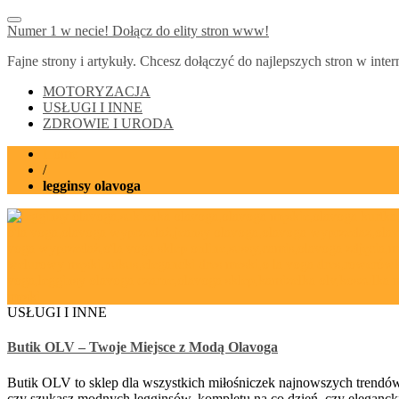
Numer 1 w necie! Dołącz do elity stron www!
Fajne strony i artykuły. Chcesz dołączyć do najlepszych stron w int
MOTORYZACJA
USŁUGI I INNE
ZDROWIE I URODA
Home
/
legginsy olavoga
USŁUGI I INNE
Butik OLV – Twoje Miejsce z Modą Olavoga
Butik OLV to sklep dla wszystkich miłośniczek najnowszych trendów i
czy szukasz modnych legginsów, kompletu na co dzień, czy eleganckie