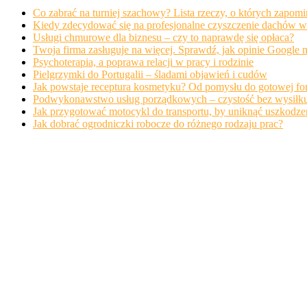
Co zabrać na turniej szachowy? Lista rzeczy, o których zapom
Kiedy zdecydować się na profesjonalne czyszczenie dachów w
Usługi chmurowe dla biznesu – czy to naprawdę się opłaca?
Twoja firma zasługuje na więcej. Sprawdź, jak opinie Google
Psychoterapia, a poprawa relacji w pracy i rodzinie
Pielgrzymki do Portugalii – śladami objawień i cudów
Jak powstaje receptura kosmetyku? Od pomysłu do gotowej fo
Podwykonawstwo usług porządkowych – czystość bez wysiłku
Jak przygotować motocykl do transportu, by uniknąć uszkodze
Jak dobrać ogrodniczki robocze do różnego rodzaju prac?