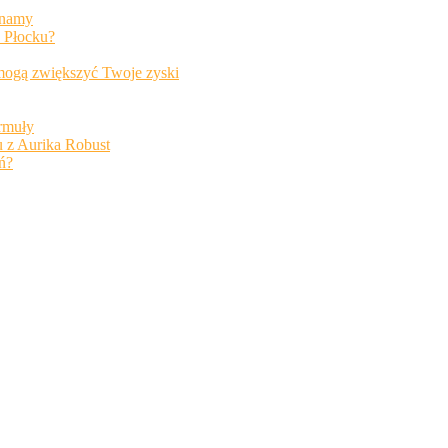
inamy
 Płocku?
 mogą zwiększyć Twoje zyski
rmuły
 z Aurika Robust
ń?