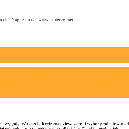
ernecie? Napisz do nas www.skuteczni.net
 wygody. W naszej ofercie znajdziesz szeroki wybór produktów marki O
j sukienki – u nas znajdziesz coś dla siebie. Dzięki wysokiej jakości