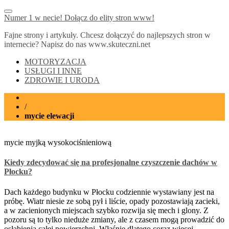
Numer 1 w necie! Dołącz do elity stron www!
Fajne strony i artykuły. Chcesz dołączyć do najlepszych stron w
internecie? Napisz do nas www.skuteczni.net
MOTORYZACJA
USŁUGI I INNE
ZDROWIE I URODA
Home
/
mycie elewacji
mycie myjką wysokociśnieniową
Kiedy zdecydować się na profesjonalne czyszczenie dachów w
Płocku?
Dach każdego budynku w Płocku codziennie wystawiany jest na
próbę. Wiatr niesie ze sobą pył i liście, opady pozostawiają zacieki,
a w zacienionych miejscach szybko rozwija się mech i glony. Z
pozoru są to tylko nieduże zmiany, ale z czasem mogą prowadzić do
osłabienia całej powierzchni. Właśnie dlatego coraz więcej …