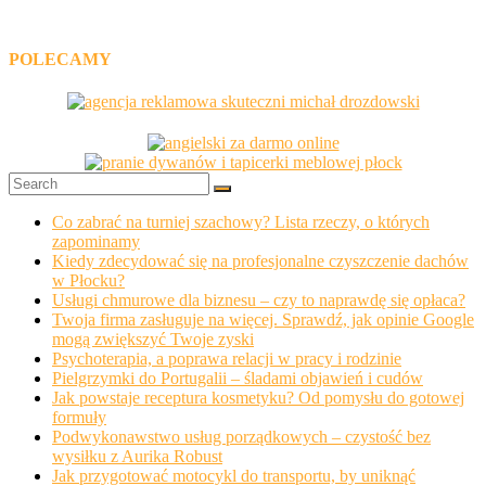
POLECAMY
Co zabrać na turniej szachowy? Lista rzeczy, o których
zapominamy
Kiedy zdecydować się na profesjonalne czyszczenie dachów
w Płocku?
Usługi chmurowe dla biznesu – czy to naprawdę się opłaca?
Twoja firma zasługuje na więcej. Sprawdź, jak opinie Google
mogą zwiększyć Twoje zyski
Psychoterapia, a poprawa relacji w pracy i rodzinie
Pielgrzymki do Portugalii – śladami objawień i cudów
Jak powstaje receptura kosmetyku? Od pomysłu do gotowej
formuły
Podwykonawstwo usług porządkowych – czystość bez
wysiłku z Aurika Robust
Jak przygotować motocykl do transportu, by uniknąć