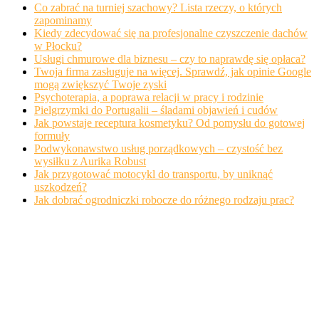
Co zabrać na turniej szachowy? Lista rzeczy, o których
zapominamy
Kiedy zdecydować się na profesjonalne czyszczenie dachów
w Płocku?
Usługi chmurowe dla biznesu – czy to naprawdę się opłaca?
Twoja firma zasługuje na więcej. Sprawdź, jak opinie Google
mogą zwiększyć Twoje zyski
Psychoterapia, a poprawa relacji w pracy i rodzinie
Pielgrzymki do Portugalii – śladami objawień i cudów
Jak powstaje receptura kosmetyku? Od pomysłu do gotowej
formuły
Podwykonawstwo usług porządkowych – czystość bez
wysiłku z Aurika Robust
Jak przygotować motocykl do transportu, by uniknąć
uszkodzeń?
Jak dobrać ogrodniczki robocze do różnego rodzaju prac?