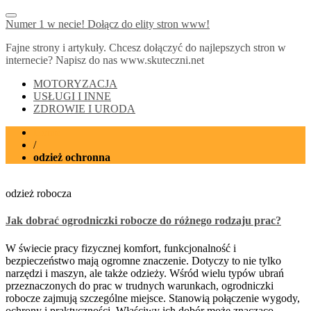
Numer 1 w necie! Dołącz do elity stron www!
Fajne strony i artykuły. Chcesz dołączyć do najlepszych stron w
internecie? Napisz do nas www.skuteczni.net
MOTORYZACJA
USŁUGI I INNE
ZDROWIE I URODA
Home
/
odzież ochronna
odzież robocza
Jak dobrać ogrodniczki robocze do różnego rodzaju prac?
W świecie pracy fizycznej komfort, funkcjonalność i
bezpieczeństwo mają ogromne znaczenie. Dotyczy to nie tylko
narzędzi i maszyn, ale także odzieży. Wśród wielu typów ubrań
przeznaczonych do prac w trudnych warunkach, ogrodniczki
robocze zajmują szczególne miejsce. Stanowią połączenie wygody,
ochrony i praktyczności. Właściwy ich dobór może znacząco