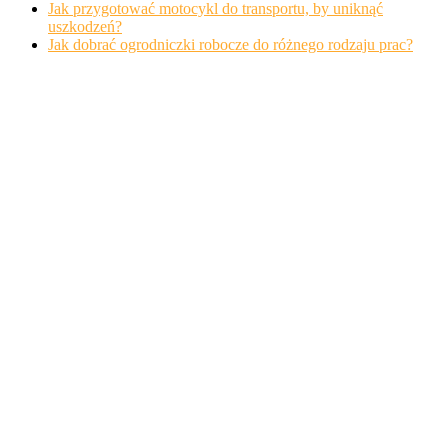
Jak przygotować motocykl do transportu, by uniknąć
uszkodzeń?
Jak dobrać ogrodniczki robocze do różnego rodzaju prac?