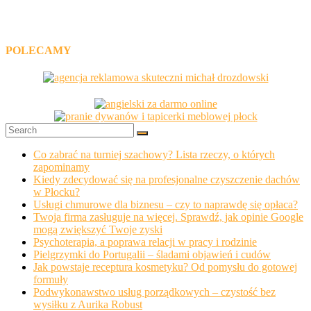
POLECAMY
Co zabrać na turniej szachowy? Lista rzeczy, o których
zapominamy
Kiedy zdecydować się na profesjonalne czyszczenie dachów
w Płocku?
Usługi chmurowe dla biznesu – czy to naprawdę się opłaca?
Twoja firma zasługuje na więcej. Sprawdź, jak opinie Google
mogą zwiększyć Twoje zyski
Psychoterapia, a poprawa relacji w pracy i rodzinie
Pielgrzymki do Portugalii – śladami objawień i cudów
Jak powstaje receptura kosmetyku? Od pomysłu do gotowej
formuły
Podwykonawstwo usług porządkowych – czystość bez
wysiłku z Aurika Robust