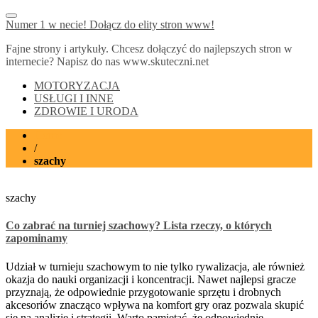
Numer 1 w necie! Dołącz do elity stron www!
Fajne strony i artykuły. Chcesz dołączyć do najlepszych stron w
internecie? Napisz do nas www.skuteczni.net
MOTORYZACJA
USŁUGI I INNE
ZDROWIE I URODA
Home
/
szachy
szachy
Co zabrać na turniej szachowy? Lista rzeczy, o których
zapominamy
Udział w turnieju szachowym to nie tylko rywalizacja, ale również
okazja do nauki organizacji i koncentracji. Nawet najlepsi gracze
przyznają, że odpowiednie przygotowanie sprzętu i drobnych
akcesoriów znacząco wpływa na komfort gry oraz pozwala skupić
się na analizie i strategii. Warto pamiętać, że odpowiednie