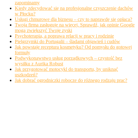
zapominamy
Kiedy zdecydować się na profesjonalne czyszczenie dachów
w Płocku?
Usługi chmurowe dla biznesu – czy to naprawdę się opłaca?
Twoja firma zasługuje na więcej. Sprawdź, jak opinie Google
mogą zwiększyć Twoje zyski
Psychoterapia, a poprawa relacji w pracy i rodzinie
Pielgrzymki do Portugalii – śladami objawień i cudów
Jak powstaje receptura kosmetyku? Od pomysłu do gotowej
formuły
Podwykonawstwo usług porządkowych – czystość bez
wysiłku z Aurika Robust
Jak przygotować motocykl do transportu, by uniknąć
uszkodzeń?
Jak dobrać ogrodniczki robocze do różnego rodzaju prac?