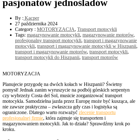
pasjonatów jednośladów
By :
Kacper
27 października 2024
Category :
MOTORYZACJA
,
Transport motocykli
Tags:
magazynowanie motocykli
,
magazynowanie motorów
,
profesjonalny transport motocykli
,
transport i magazynowanie
motocykli
,
transport i magazynowanie motocykli w Hiszpanii
,
transport i magazynowanie motorów
,
transport motocykli
,
transport motocykli do Hiszpanii
,
transport motorów
MOTORYZACJA
Planujecie przygodę na dwóch kołach w Hiszpanii? Świetny
pomysł! Jednak zanim wyruszycie na podbój górskich serpentyn
czy wybrzeży Costa del Sol, musicie zorganizować transport
motocykla. Samodzielna jazda przez Europę może być kusząca, ale
nie zawsze praktyczna – zwłaszcza gdy czas i logistyka są
ograniczone. Dlatego warto rozważyć
zlecenie transportu
profesjonalnej firmie
, która zajmuje się transportem i
magazynowaniem motocykli. Jak to działa? Sprawdźmy krok po
kroku.