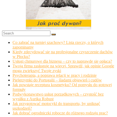
Co zabrać na turniej szachowy? Lista rzeczy, o których
zapominamy
Kiedy zdecydować się na profesjonalne czyszczenie dachów
w Płocku?
Usługi chmurowe dla biznesu – czy to naprawdę się opłaca?
Twoja firma zasługuje na więcej. Sprawdź, jak opinie Google
mogą zwiększyć Twoje zyski
Psychoterapia, a poprawa relacji w pracy i rodzinie
Pielgrzymki do Portugalii – śladami objawień i cudów
Jak powstaje receptura kosmetyku? Od pomysłu do gotowej
formuły
Podwykonawstwo usług porządkowych – czystość bez
wysiłku z Aurika Robust
Jak przygotować motocykl do transportu, by uniknąć
uszkodzeń?
Jak dobrać ogrodniczki robocze do różnego rodzaju prac?