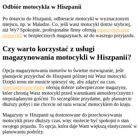
Odbiór motocykla w Hiszpanii
Po dotarciu do Hiszpanii, odbieracie motocykl w wyznaczonym
miejscu, np. w Maladze. Co, jeśli wasz motocykl dotrze szybciej,
niż Wy? Spokojnie, profesjonalne firmy oferują
magazynowanie
motocykli
w bezpiecznych magazynach, aż do waszego przyjazdu.
Czy warto korzystać z usługi
magazynowania motocykli w Hiszpanii?
Opcja magazynowania motorów to świetne rozwiązanie, jeśli
planujecie przyjechać do Hiszpanii później niż Wasz motocykl.
Dzięki temu nie musicie spieszyć się, aby zdążyć na czas.
Specjalistyczne firmy
oferują dobrze zabezpieczone magazyny,
które chronią Wasz motocykl przed warunkami atmosferycznymi i
niepożądanymi gośćmi. To szczególnie przydatne, gdy planujecie
dłuższy pobyt i nie chcecie od razu wracać motocyklem do kraju.
Magazyny w Hiszpanii są dostosowane do przechowywania
motocykli przez dłuższy czas, więc możecie być spokojni o stan
swojego pojazdu. To opcja, która daje Wam większą elastyczność w
planowaniu podróży.